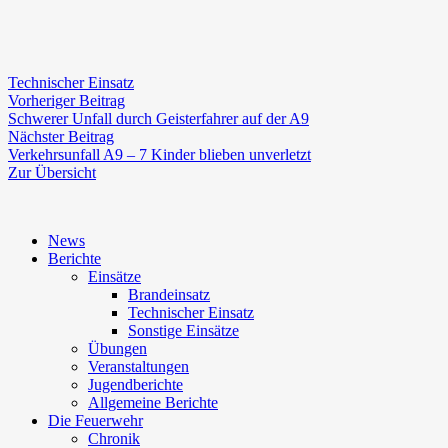
Technischer Einsatz
Beitragsnavigation
Vorheriger
Vorheriger Beitrag
Beitrag:
Schwerer Unfall durch Geisterfahrer auf der A9
Nächster
Nächster Beitrag
Beitrag:
Verkehrsunfall A9 – 7 Kinder blieben unverletzt
Zur Übersicht
News
Berichte
Einsätze
Brandeinsatz
Technischer Einsatz
Sonstige Einsätze
Übungen
Veranstaltungen
Jugendberichte
Allgemeine Berichte
Die Feuerwehr
Chronik