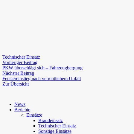
Technischer Einsatz
Beitragsnavigation
Vorheriger
Vorheriger Beitrag
Beitrag:
PKW überschlägt sich – Fahrzeugbergung
Nächster
Nächster Beitrag
Beitrag:
Fenstereinstieg nach vermutlichem Unfall
Zur Übersicht
News
Berichte
Einsätze
Brandeinsatz
Technischer Einsatz
Sonstige Einsätze