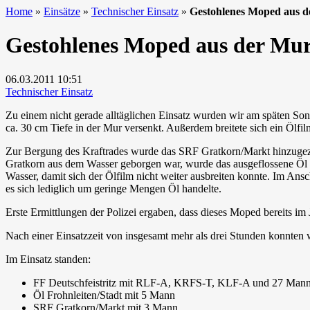
Home
»
Einsätze
»
Technischer Einsatz
»
Gestohlenes Moped aus 
Gestohlenes Moped aus der Mu
06.03.2011
10:51
Technischer Einsatz
Zu einem nicht gerade alltäglichen Einsatz wurden wir am späten Son
ca. 30 cm Tiefe in der Mur versenkt. Außerdem breitete sich ein Ölfi
Zur Bergung des Kraftrades wurde das SRF Gratkorn/Markt hinzugez
Gratkorn aus dem Wasser geborgen war, wurde das ausgeflossene Öl 
Wasser, damit sich der Ölfilm nicht weiter ausbreiten konnte. Im Ans
es sich lediglich um geringe Mengen Öl handelte.
Erste Ermittlungen der Polizei ergaben, dass dieses Moped bereits im
Nach einer Einsatzzeit von insgesamt mehr als drei Stunden konnten
Im Einsatz standen:
FF Deutschfeistritz mit RLF-A, KRFS-T, KLF-A und 27 Man
Öl Frohnleiten/Stadt mit 5 Mann
SRF Gratkorn/Markt mit 3 Mann