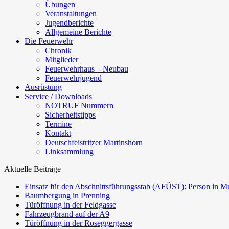
Übungen
Veranstaltungen
Jugendberichte
Allgemeine Berichte
Die Feuerwehr
Chronik
Mitglieder
Feuerwehrhaus – Neubau
Feuerwehrjugend
Ausrüstung
Service / Downloads
NOTRUF Nummern
Sicherheitstipps
Termine
Kontakt
Deutschfeistritzer Martinshorn
Linksammlung
Aktuelle Beiträge
Einsatz für den Abschnittsführungsstab (AFÜST): Person in Mu
Baumbergung in Prenning
Türöffnung in der Feldgasse
Fahrzeugbrand auf der A9
Türöffnung in der Roseggergasse