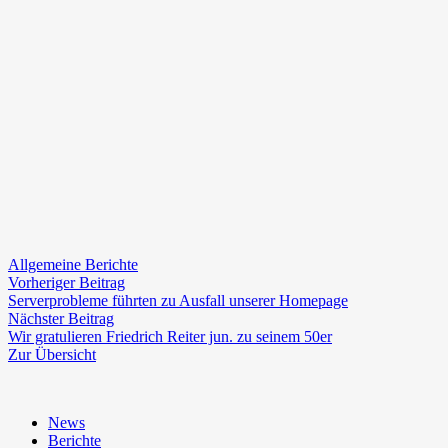
Allgemeine Berichte
Beitragsnavigation
Vorheriger
Vorheriger Beitrag
Beitrag:
Serverprobleme führten zu Ausfall unserer Homepage
Nächster
Nächster Beitrag
Beitrag:
Wir gratulieren Friedrich Reiter jun. zu seinem 50er
Zur Übersicht
News
Berichte