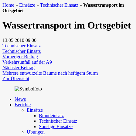
Home
»
Einsätze
»
Technischer Einsatz
»
Wassertransport im
Ortsgebiet
Wassertransport im Ortsgebiet
13.05.2010
09:00
Technischer Einsatz
Technischer Einsatz
Beitragsnavigation
Vorheriger
Vorheriger Beitrag
Beitrag:
Verkehrsunfall auf der A9
Nächster
Nächster Beitrag
Beitrag:
Mehrere entwurzelte Bäume nach heftigem Sturm
Zur Übersicht
News
Berichte
Einsätze
Brandeinsatz
Technischer Einsatz
Sonstige Einsätze
Übungen