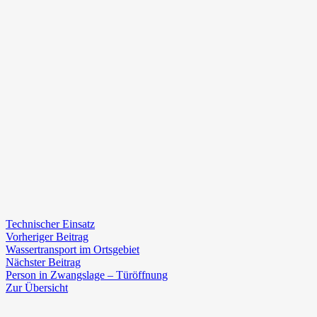
Technischer Einsatz
Beitragsnavigation
Vorheriger
Vorheriger Beitrag
Beitrag:
Wassertransport im Ortsgebiet
Nächster
Nächster Beitrag
Beitrag:
Person in Zwangslage – Türöffnung
Zur Übersicht