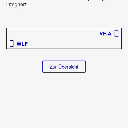
integriert.
Beitragsnavigation
Vorherige
VF-A
Ausrüstung:
Nächste
WLF
Ausrüstung:
Zur Übersicht