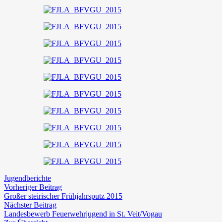
Jugendberichte
Beitragsnavigation
Vorheriger
Vorheriger Beitrag
Beitrag:
Großer steirischer Frühjahrsputz 2015
Nächster
Nächster Beitrag
Beitrag:
Landesbewerb Feuerwehrjugend in St. Veit/Vogau