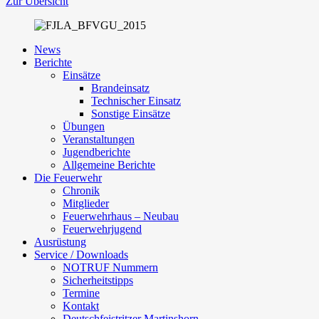
Zur Übersicht
News
Berichte
Einsätze
Brandeinsatz
Technischer Einsatz
Sonstige Einsätze
Übungen
Veranstaltungen
Jugendberichte
Allgemeine Berichte
Die Feuerwehr
Chronik
Mitglieder
Feuerwehrhaus – Neubau
Feuerwehrjugend
Ausrüstung
Service / Downloads
NOTRUF Nummern
Sicherheitstipps
Termine
Kontakt
Deutschfeistritzer Martinshorn