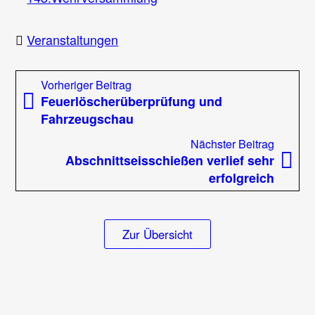
Veranstaltungen
Beitragsnavigation
Vorheriger
Vorheriger Beitrag
Beitrag:
Feuerlöscherüberprüfung und
Fahrzeugschau
Nächst
Nächster Beitrag
Beitrag
Abschnittseisschießen verlief sehr
erfolgreich
Zur Übersicht