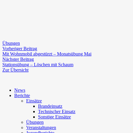
Übungen
Beitragsnavigation
Vorheriger
Vorheriger Beitrag
Beitrag:
Mit Wohnmobil abgestürzt – Monatsübung Mai
Nächster
Nächster Beitrag
Beitrag:
Stationsübung – Löschen mit Schaum
Zur Übersicht
News
Berichte
Einsätze
Brandeinsatz
Technischer Einsatz
Sonstige Einsätze
Übungen
Veranstaltungen
Jugendberichte