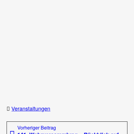
Veranstaltungen
Beitragsnavigation
Vorheriger
Vorheriger Beitrag
Beitrag: