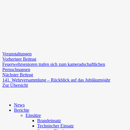
Veranstaltungen
Beitragsnavigation
Vorheriger
Vorheriger Beitrag
Beitrag:
Feuerwehrsenioren trafen sich zum kameradschaftlichen
Preisschnapsen
Nächster
Nächster Beitrag
Beitrag:
141. Wehrversammlung – Rückblick auf das Jubiläumsjahr
Zur Übersicht
News
Berichte
Einsätze
Brandeinsatz
Technischer Einsatz