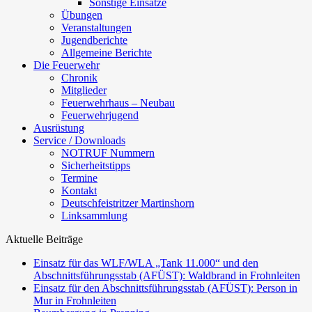
Sonstige Einsätze
Übungen
Veranstaltungen
Jugendberichte
Allgemeine Berichte
Die Feuerwehr
Chronik
Mitglieder
Feuerwehrhaus – Neubau
Feuerwehrjugend
Ausrüstung
Service / Downloads
NOTRUF Nummern
Sicherheitstipps
Termine
Kontakt
Deutschfeistritzer Martinshorn
Linksammlung
Aktuelle Beiträge
Einsatz für das WLF/WLA „Tank 11.000“ und den
Abschnittsführungsstab (AFÜST): Waldbrand in Frohnleiten
Einsatz für den Abschnittsführungsstab (AFÜST): Person in
Mur in Frohnleiten