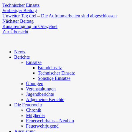
Technischer Einsatz
Beitragsnavigation
Vorheriger
Vorheriger Beitrag
Beitrag:
Unwetter Tag drei – Die Aufräumarbeiten sind abgeschlossen
Nächster
Nächster Beitrag
Beitrag:
Kanalreinigung im Ortsgebiet
Zur Übersicht
News
Berichte
Einsätze
Brandeinsatz
Technischer Einsatz
Sonstige Einsätze
Übungen
Veranstaltungen
Jugendberichte
Allgemeine Berichte
Die Feuerwehr
Chronik
Mitglieder
Feuerwehrhaus – Neubau
Feuerwehrjugend
Ausrüstung