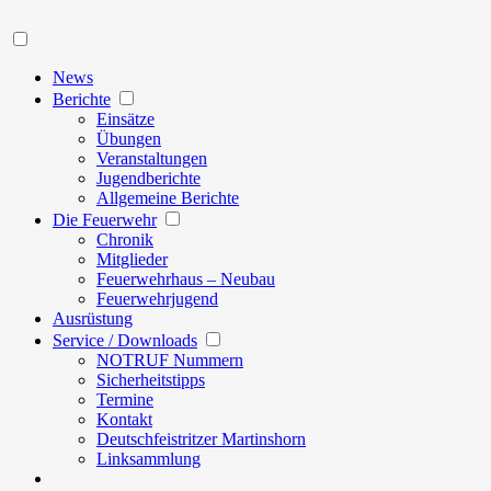
Navigation
News
open
Berichte
menu
Einsätze
Übungen
Veranstaltungen
Jugendberichte
Allgemeine Berichte
open
Die Feuerwehr
menu
Chronik
Mitglieder
Feuerwehrhaus – Neubau
Feuerwehrjugend
Ausrüstung
open
Service / Downloads
menu
NOTRUF Nummern
Sicherheitstipps
Termine
Kontakt
Deutschfeistritzer Martinshorn
Linksammlung