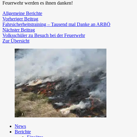
Feuerwehr werden es ihnen danken!
Allgemeine Berichte
Beitragsnavigation
Vorheriger
Vorheriger Beitrag
Beitrag:
Fahrsicherheitstraining – Tausend mal Danke an ARBÖ
Nächster
Nächster Beitrag
Beitrag:
Volksschüler zu Besuch bei der Feuerwehr
Zur Übersicht
News
Berichte